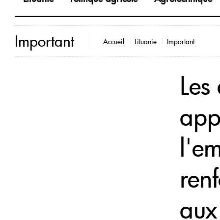
Important
Accueil
Lituanie
Important
Les 
app
l'e
renf
aux