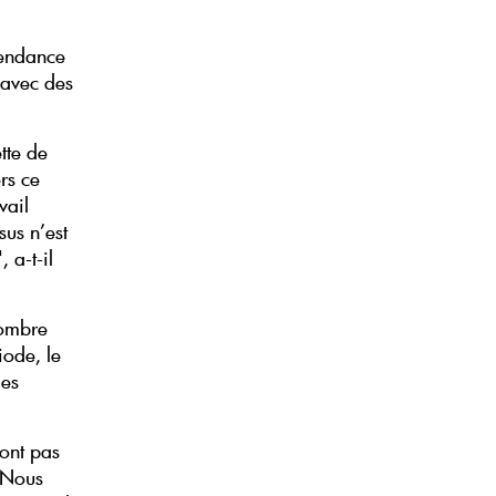
tendance
 avec des
tte de
rs ce
vail
sus n’est
 a-t-il
nombre
iode, le
ies
sont pas
. Nous