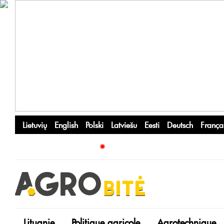
Lietuvių
English
Polski
Latviešu
Eesti
Deutsch
França
Lituanie
Politique agricole
Agrotechnique