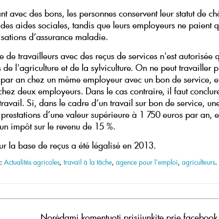
ant avec des bons, les personnes conservent leur statut de c
 des aides sociales, tandis que leurs employeurs ne paient 
isations d’assurance maladie.
 de travailleurs avec des reçus de services n'est autorisée
s de l'agriculture et de la sylviculture. On ne peut travailler 
par an chez un même employeur avec un bon de service, et
chez deux employeurs. Dans le cas contraire, il faut conclur
travail. Si, dans le cadre d’un travail sur bon de service, u
 prestations d’une valeur supérieure à 1 750 euros par an, el
un impôt sur le revenu de 15 %.
sur la base de reçus a été légalisé en 2013.
 :
Actualités agricoles
,
travail à la tâche
,
agence pour l'emploi
,
agriculteurs
.
Norėdami komentuoti prisijunkite prie facebook