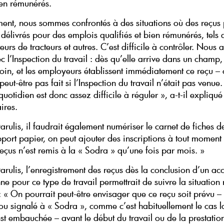
en rémunérés.
ment, nous sommes confrontés à des situations où des reçus
délivrés pour des emplois qualifiés et bien rémunérés, tels
urs de tracteurs et autres. C’est difficile à contrôler. Nous 
c l’Inspection du travail : dès qu’elle arrive dans un champ, 
loin, et les employeurs établissent immédiatement ce reçu – 
peut-être pas fait si l’Inspection du travail n’était pas venue.
otidien est donc assez difficile à réguler », a-t-il expliqu
ires.
arulis, il faudrait également numériser le carnet de fiches 
pport papier, on peut ajouter des inscriptions à tout moment
eçus n’est remis à la « Sodra » qu’une fois par mois. »
arulis, l’enregistrement des reçus dès la conclusion d’un ac
e pour ce type de travail permettrait de suivre la situation r
 « On pourrait peut-être envisager que ce reçu soit prévu – q
 ou signalé à « Sodra », comme c’est habituellement le cas 
st embauchée – avant le début du travail ou de la prestatio