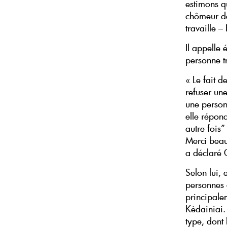
estimons qu
chômeur de
travaille –
Il appelle
personne t
« Le fait d
refuser un
une person
elle répon
autre fois”
Merci beau
a déclaré 
Selon lui, 
personnes o
principale
Kėdainiai.
type, dont