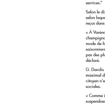
services.“
Selon le d
selon laqu
reçus dans
« À Varėna 
champignon
mode de fo
saisonnier
pas des plu
déclaré.
G. Darulis
maximal de 
citoyen n’e
sociales.
« Comme il
suspendues