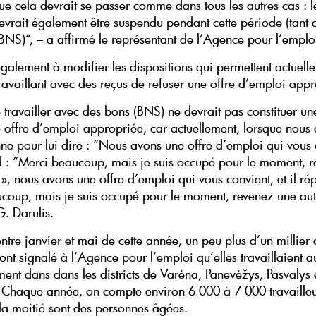
e cela devrait se passer comme dans tous les autres cas : le
vrait également être suspendu pendant cette période (tant q
 BNS)“, – a affirmé le représentant de l’Agence pour l’emplo
 également à modifier les dispositions qui permettent actuell
ravaillant avec des reçus de refuser une offre d’emploi appr
e travailler avec des bons (BNS) ne devrait pas constituer u
e offre d’emploi appropriée, car actuellement, lorsque nous
ne pour lui dire : “Nous avons une offre d’emploi qui vous 
d : “Merci beaucoup, mais je suis occupé pour le moment, 
 », nous avons une offre d’emploi qui vous convient, et il ré
coup, mais je suis occupé pour le moment, revenez une autr
G. Darulis.
entre janvier et mai de cette année, un peu plus d’un millier
nt signalé à l’Agence pour l’emploi qu’elles travaillaient au
ment dans dans les districts de Varėna, Panevėžys, Pasvalys 
 Chaque année, on compte environ 6 000 à 7 000 travailleu
 la moitié sont des personnes âgées.