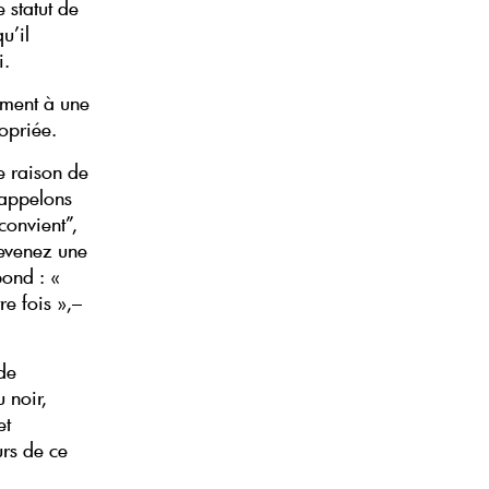
 statut de
u’il
i.
ement à une
opriée.
ne raison de
 appelons
convient”,
revenez une
pond : «
e fois »,–
 de
 noir,
et
rs de ce