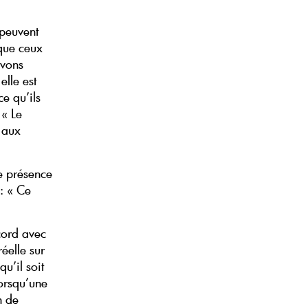
 peuvent
 que ceux
avons
elle est
ce qu’ils
 « Le
é aux
de présence
 : « Ce
cord avec
éelle sur
u’il soit
lorsqu’une
n de