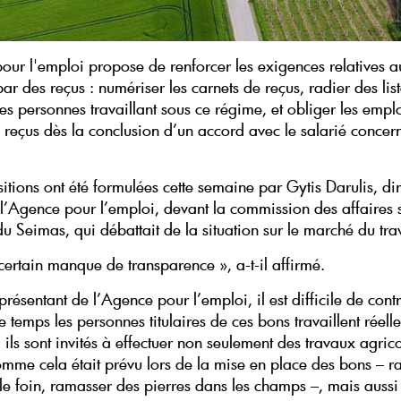
our l'emploi propose de renforcer les exigences relatives au
r des reçus : numériser les carnets de reçus, radier des lis
es personnes travaillant sous ce régime, et obliger les empl
s reçus dès la conclusion d’un accord avec le salarié concern
itions ont été formulées cette semaine par Gytis Darulis, di
 l’Agence pour l’emploi, devant la commission des affaires s
du Seimas, qui débattait de la situation sur le marché du trav
 certain manque de transparence », a-t-il affirmé.
présentant de l’Agence pour l’emploi, il est difficile de cont
temps les personnes titulaires de ces bons travaillent réell
ils sont invités à effectuer non seulement des travaux agric
omme cela était prévu lors de la mise en place des bons – ra
 le foin, ramasser des pierres dans les champs –, mais aussi