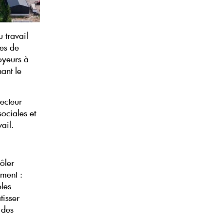
 travail
tes de
oyeurs à
ant le
recteur
ociales et
ail.
rôler
ement :
oles
tisser
 des