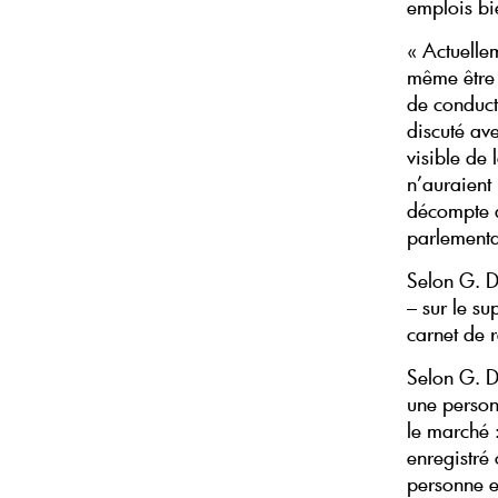
emplois bi
« Actuelle
même être 
de conducte
discuté ave
visible de 
n’auraient 
décompte qu
parlementa
Selon G. D
– sur le su
carnet de r
Selon G. D
une personn
le marché :
enregistré
personne e