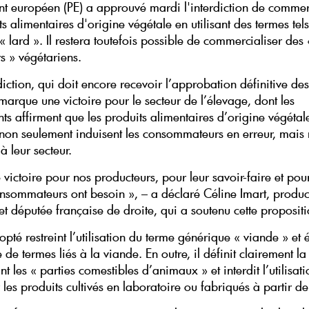
nt européen (PE) a approuvé mardi l'interdiction de commer
s alimentaires d'origine végétale en utilisant des termes tel
« lard ». Il restera toutefois possible de commercialiser des 
 » végétariens.
diction, qui doit encore recevoir l’approbation définitive des
arque une victoire pour le secteur de l’élevage, dont les
ts affirment que les produits alimentaires d’origine végétale
 non seulement induisent les consommateurs en erreur, mais 
 leur secteur.
 victoire pour nos producteurs, pour leur savoir-faire et pour
onsommateurs ont besoin », – a déclaré Céline Imart, produc
et députée française de droite, qui a soutenu cette propositi
opté restreint l’utilisation du terme générique « viande » et é
e de termes liés à la viande. En outre, il définit clairement l
 les « parties comestibles d’animaux » et interdit l’utilisat
les produits cultivés en laboratoire ou fabriqués à partir de 