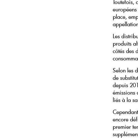
Toutefois,
européens 
place, emp
appellatio
Les distri
produits al
côtés des 
consommat
Selon les 
de substitu
depuis 201
émissions 
liés à la sa
Cependant, 
encore défi
premier te
supplément