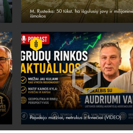
M. Rusteika: 50 tūkst. ha išgulusių javų ir milijonin
išmokos
Pajudėjo miežiai, netrukus ir kviečiai (VIDEO)