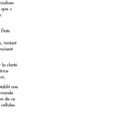
cialiser
s que «
«
 États
, imitant
nuisent
 la clarté
trice
on.
tablit une
a viande
ion de ce
cellules.