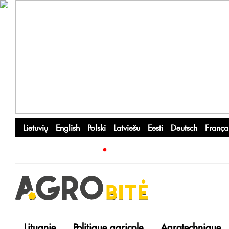
Lietuvių
English
Polski
Latviešu
Eesti
Deutsch
França
Lituanie
Politique agricole
Agrotechnique