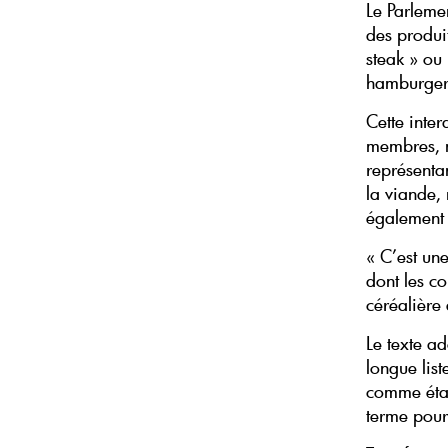
Le Parleme
des produit
steak » ou 
hamburgers
Cette inter
membres, m
représentan
la viande,
également à
« C’est une
dont les c
céréalière 
Le texte ad
longue list
comme étant
terme pour 