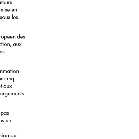
ateurs
 mise en
sous les
uropéen des
ction, aux
es
ommation
ar cinq
et aux
d’arguments
 pas
ns un
s
sion du