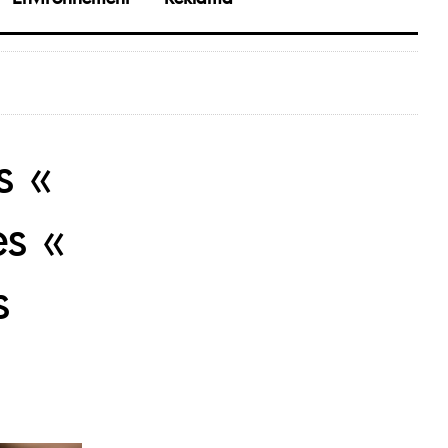
s «
es «
s