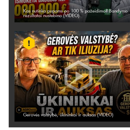
Kas nutinka pupoms po 100 % pažeidimo? Bandymo
rezultatai nustebino (VIDEO)
Gerovės valstybė, ūkininkai ir auksas (VIDEO)