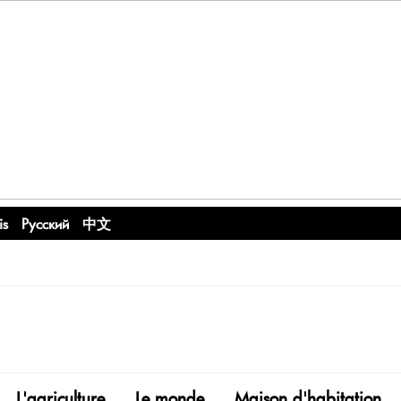
is
Русский
中文
L'agriculture
Le monde
Maison d'habitation