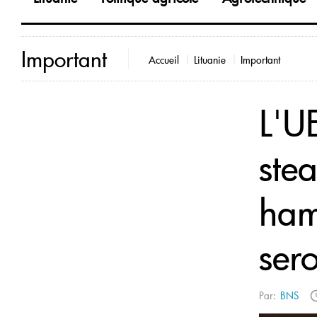
Important
Accueil
Lituanie
Important
L'UE
ste
ham
sero
Par:
BNS