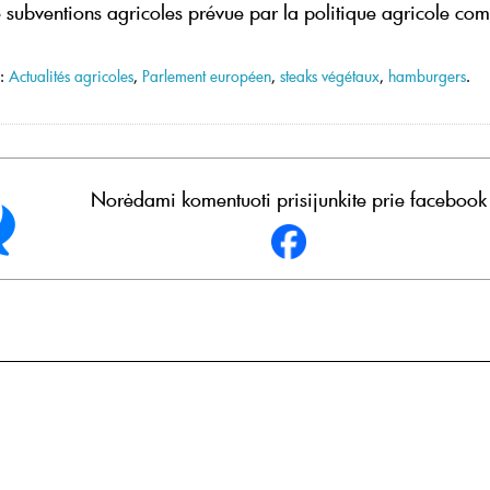
 subventions agricoles prévue par la politique agricole c
 :
Actualités agricoles
,
Parlement européen
,
steaks végétaux
,
hamburgers
.
Norėdami komentuoti prisijunkite prie facebook