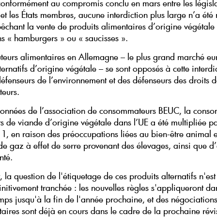
 conformément au compromis conclu en mars entre les législ
et les États membres, aucune interdiction plus large n’a été
êchant la vente de produits alimentaires d’origine végétale 
ns « hamburgers » ou « saucisses ».
buteurs alimentaires en Allemagne – le plus grand marché e
ternatifs d’origine végétale – se sont opposés à cette interdi
défenseurs de l’environnement et des défenseurs des droits d
eurs.
données de l’association de consommateurs BEUC, la cons
ts de viande d’origine végétale dans l’UE a été multipliée p
1, en raison des préoccupations liées au bien-être animal 
de gaz à effet de serre provenant des élevages, ainsi que 
nté.
la question de l'étiquetage de ces produits alternatifs n'est
nitivement tranchée : les nouvelles règles s'appliqueront da
mps jusqu'à la fin de l'année prochaine, et des négociation
aires sont déjà en cours dans le cadre de la prochaine révi