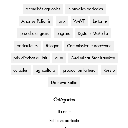
Actualités agricoles
Nouvelles agricoles
Andrius Palionis
prix
VMVT
Lettonie
prix des engrais
engrais
Kęstutis Mažeika
agriculteurs
Pologne
Commission européenne
prix d'achat du lait
ours
Gediminas Stanišauskas
céréales
agriculture
production laitière
Russie
Dotnuva Baltic
Catégories
Lituanie
Politique agricole