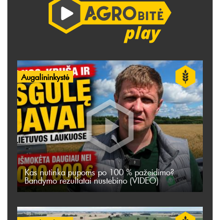
Augalininkystė
Kas nutinka pupoms po 100 % pažeidimo?
Bandymo rezultatai nustebino (VIDEO)