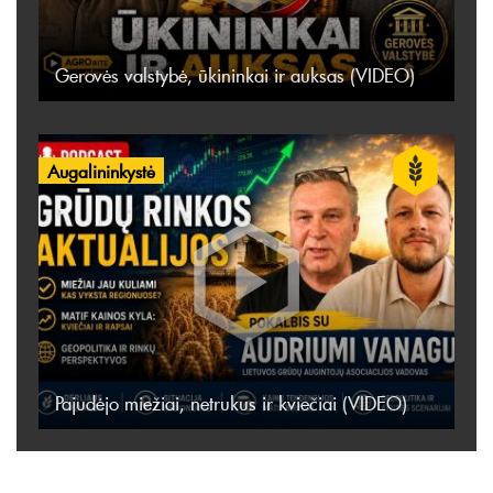
Gerovės valstybė, ūkininkai ir auksas (VIDEO)
Augalininkystė
Pajudėjo miežiai, netrukus ir kviečiai (VIDEO)