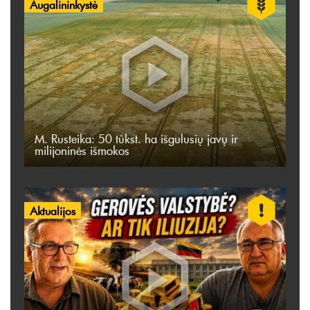
Augalininkystė
M. Rusteika: 50 tūkst. ha išgulusių javų ir
milijoninės išmokos
Aktualijos